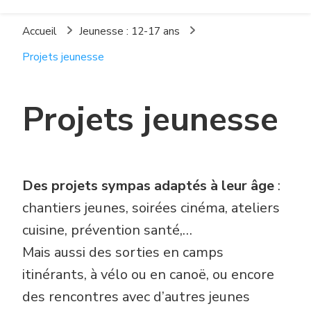
La Pépinière Espace
La Charité-sur-Loire
Socio-Culturel
Accueil
Jeunesse : 12-17 ans
Projets jeunesse
Projets jeunesse
Des projets sympas adaptés à leur âge
:
chantiers jeunes, soirées cinéma, ateliers
cuisine, prévention santé,…
Mais aussi des sorties en camps
itinérants, à vélo ou en canoë, ou encore
des rencontres avec d’autres jeunes