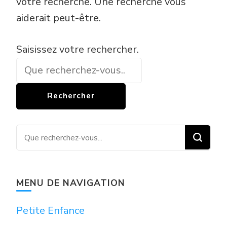
votre recherche. Une recherche vous
aiderait peut-être.
Vous
Saisissez votre rechercher.
recherchiez
quelque
chose ?
Vous recherchiez quelque
chose ?
MENU DE NAVIGATION
Petite Enfance