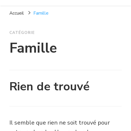
La Pépinière Espace
La Charité-sur-Loire
Socio-Culturel
Accueil
Famille
CATÉGORIE
Famille
Rien de trouvé
Il semble que rien ne soit trouvé pour