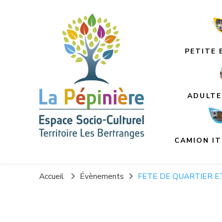
PETITE 
ADULTE
CAMION I
La Pépinière Espace Soc
La Charité-sur-Loire
Accueil
Évènements
FETE DE QUARTIER E