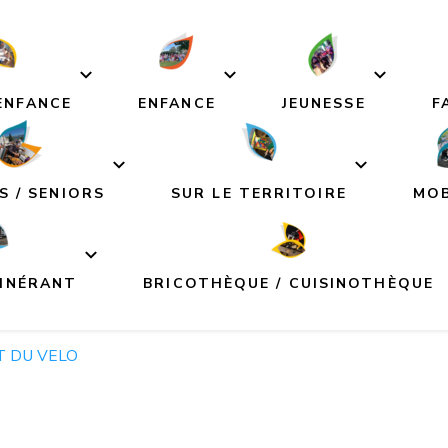
ENFANCE
ENFANCE
JEUNESSE
F
S / SENIORS
SUR LE TERRITOIRE
MOB
TINÉRANT
BRICOTHÈQUE / CUISINOTHÈQUE
io-Culturel
T DU VELO