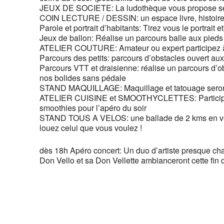
JEUX DE SOCIETE:
La ludothèque vous propose se
COIN LECTURE / DESSIN:
un espace livre, histoir
Parole et portrait d’habitants:
Tirez vous le portrait 
Jeux de ballon:
Réalise un parcours balle aux pieds e
ATELIER COUTURE:
Amateur ou expert participez 
Parcours des petits: parcours d’obstacles
ouvert aux
Parcours VTT et draisienne:
réalise un parcours d’ob
nos bolides sans pédale
STAND MAQUILLAGE:
Maquillage et tatouage seront
ATELIER CUISINE et SMOOTHYCLETTES:
Partici
smoothies pour l’apéro du soir
STAND TOUS A VELOS:
une
ballade de 2 kms en v
louez celui que vous voulez !
dès 18h Apéro concert:
Un duo d’artiste presque ch
Don Vello et sa Don Vellette
ambianceront cette fin 