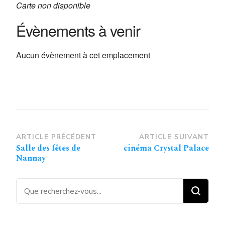
Carte non disponible
Évènements à venir
Aucun évènement à cet emplacement
Navigation
ARTICLE PRÉCÉDENT
ARTICLE SUIVANT
Salle des fêtes de
cinéma Crystal Palace
d’article
Nannay
Vous recherchiez quelque
chose ?