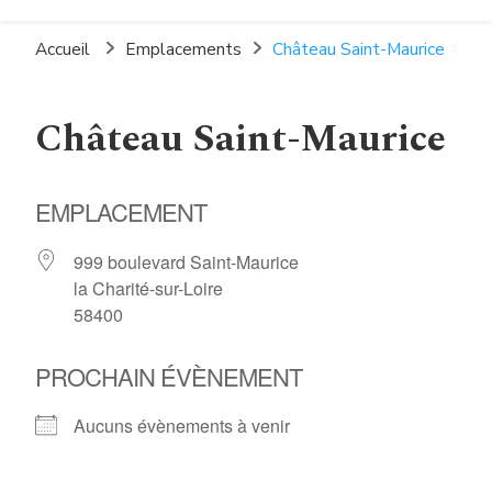
La Pépinière Espace
La Charité-sur-Loire
Socio-Culturel
Accueil
Emplacements
Château Saint-Maurice
Château Saint-Maurice
EMPLACEMENT
999 boulevard Saint-Maurice
la Charité-sur-Loire
58400
PROCHAIN ÉVÈNEMENT
Aucuns évènements à venir