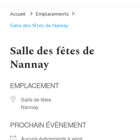
La Pépinière Espace
La Charité-sur-Loire
Socio-Culturel
Accueil
Emplacements
Salle des fêtes de Nannay
Salle des fêtes de
Nannay
EMPLACEMENT
Salle de fêtes
Nannay
PROCHAIN ÉVÈNEMENT
Aucuns évènements à venir