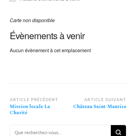
Carte non disponible
Évènements à venir
Aucun évènement à cet emplacement
Navigation
ARTICLE PRÉCÉDENT
ARTICLE SUIVANT
Mission locale La
Château Saint-Maurice
d’article
Charité
Vous recherchiez quelque