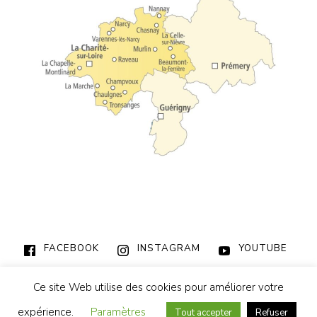
FACEBOOK
INSTAGRAM
YOUTUBE
03.86.70.23.33
| ✉
accueil@esclapepiniere.fr
Ce site Web utilise des cookies pour améliorer votre
© 2026 La Pépinière – Espace Socio-Culturel
|
Mentions Légales
expérience.
Paramètres
Tout accepter
Refuser